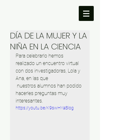
DÍA DE LA MUJER Y LA
NIÑA EN LA CIENCIA
Para celebrarlo hemos 
realizado un encuentro virtual 
con dos investigadoras, Lola y 
Ana, en las que 
 nuestros alumnos han podido 
hacerles preguntas muy 
interesantes.
https://youtu.be/K9swHYaSlog