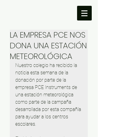
LA EMPRESA PCE NOS
DONA UNA ESTACIÓN
METEOROLÓGICA
Nuestro colegio ha recibido la 
noticia esta semana de la 
donación por parte de la 
empresa PCE Instruments de 
una estación meteorológica 
como parte de la campaña 
desarrollada por esta compañía 
para ayudar a los centros 
escolares.