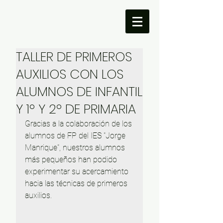
TALLER DE PRIMEROS
AUXILIOS CON LOS
ALUMNOS DE INFANTIL
Y 1º Y 2º DE PRIMARIA
Gracias a la colaboración de los 
alumnos de FP del IES "Jorge 
Manrique", nuestros alumnos 
más pequeños han podido 
experimentar su acercamiento 
hacia las técnicas de primeros 
auxilios. 