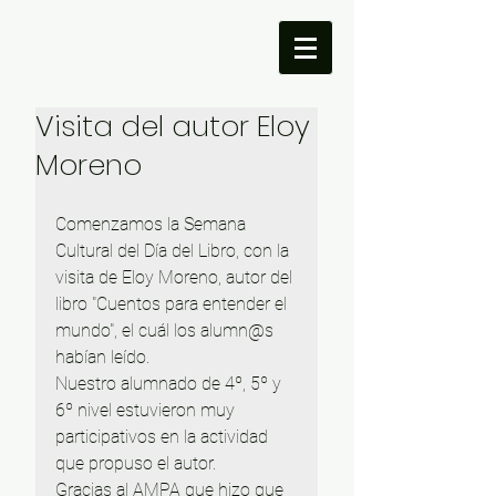
Visita del autor Eloy
Moreno
Comenzamos la Semana 
Cultural del Día del Libro, con la 
visita de Eloy Moreno, autor del 
libro "Cuentos para entender el 
mundo", el cuál los alumn@s 
habían leído. 
Nuestro alumnado de 4º, 5º y 
6º nivel estuvieron muy 
participativos en la actividad 
que propuso el autor. 
Gracias al AMPA que hizo que 