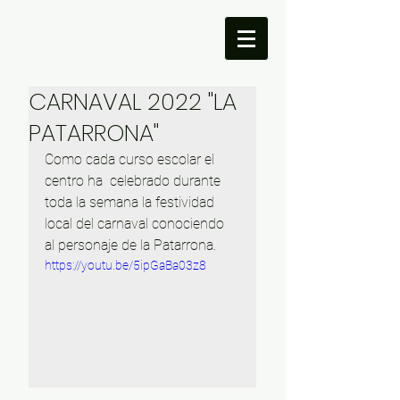
CARNAVAL 2022 "LA
PATARRONA"
Como cada curso escolar el 
centro ha  celebrado durante 
toda la semana la festividad 
local del carnaval conociendo 
al personaje de la Patarrona.
https://youtu.be/5ipGaBa03z8